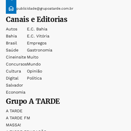
publicidade@grupoatarde.com.br
Canais e Editorias
Autos
E.c. Bahia
Bahia
E.c. Vitória
Brasil
Empregos
Saúde
Gastronomia
Cineinsite
Muito
Concursos
Mundo
Cultura
Opinião
Digital
Política
Salvador
Economia
Grupo
A TARDE
A TARDE
A TARDE FM
MASSA!