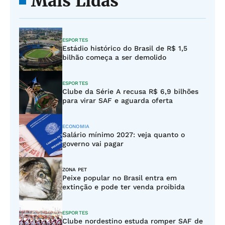
Mais Lidas
ESPORTES
Estádio histórico do Brasil de R$ 1,5
bilhão começa a ser demolido
ESPORTES
Clube da Série A recusa R$ 6,9 bilhões
para virar SAF e aguarda oferta
ECONOMIA
Salário mínimo 2027: veja quanto o
governo vai pagar
ZONA PET
Peixe popular no Brasil entra em
extinção e pode ter venda proibida
ESPORTES
Clube nordestino estuda romper SAF de