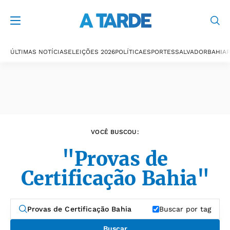
Últimas notícias
ÚLTIMAS NOTÍCIAS
ELEIÇÕES 2026
POLÍTICA
ESPORTES
SALVADOR
BAHIA
P
VOCÊ BUSCOU:
"Provas de
Certificação Bahia"
Buscar por tag
Buscar