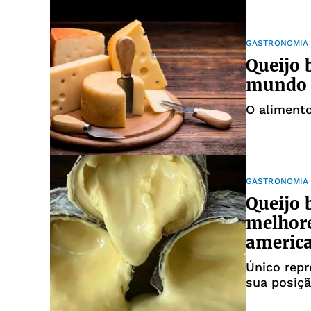
GASTRONOMIA
Queijo 
mundo 
O alimento
GASTRONOMIA
Queijo b
melhore
americ
Único repr
sua posiçã