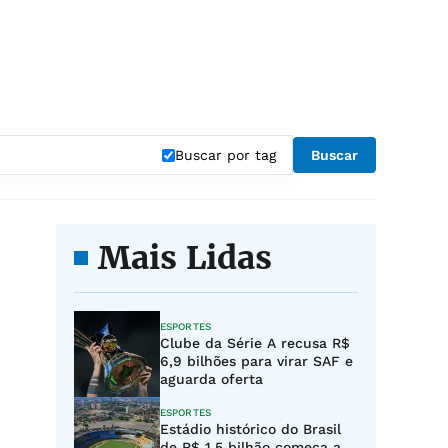
Buscar por tag
Buscar
Mais Lidas
ESPORTES
Clube da Série A recusa R$
6,9 bilhões para virar SAF e
aguarda oferta
ESPORTES
Estádio histórico do Brasil
de R$ 1,5 bilhão começa a