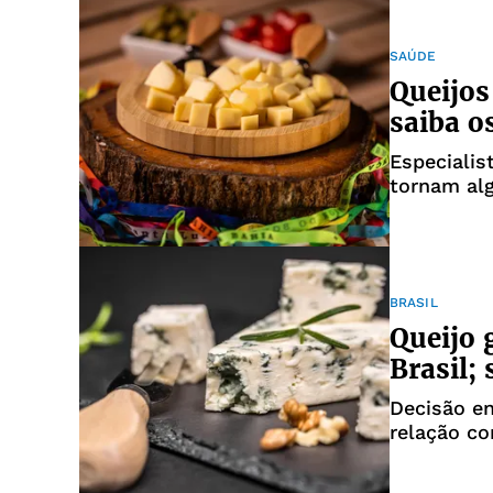
SAÚDE
Queijos
saiba o
Especiali
tornam alg
BRASIL
Queijo 
Brasil;
Decisão e
relação c