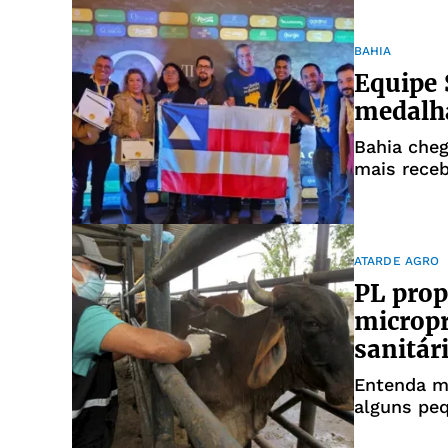
BAHIA
Equipe 
medalha
Bahia cheg
mais rece
ATARDE AGRO
PL prop
micropr
sanitár
Entenda m
alguns pe