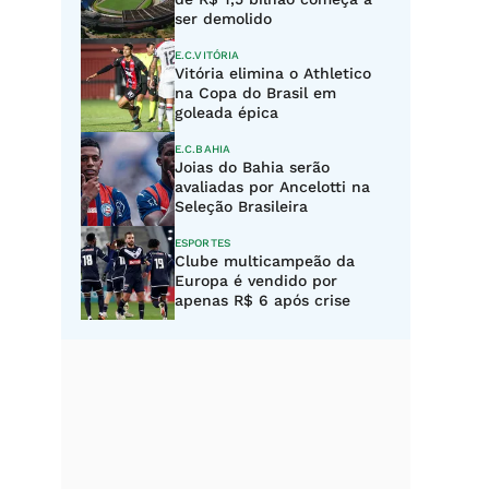
ser demolido
E.C.VITÓRIA
Vitória elimina o Athletico
na Copa do Brasil em
goleada épica
E.C.BAHIA
Joias do Bahia serão
avaliadas por Ancelotti na
Seleção Brasileira
ESPORTES
Clube multicampeão da
Europa é vendido por
apenas R$ 6 após crise