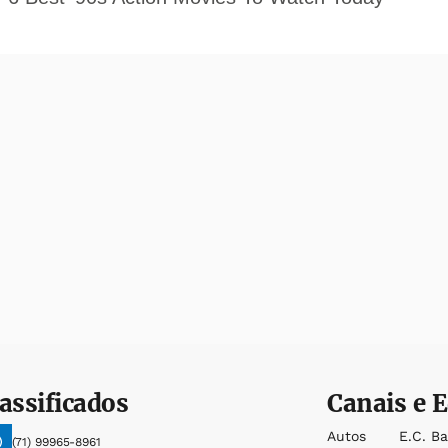
assificados
Canais e E
Autos
E.c. B
(71) 99965-8961