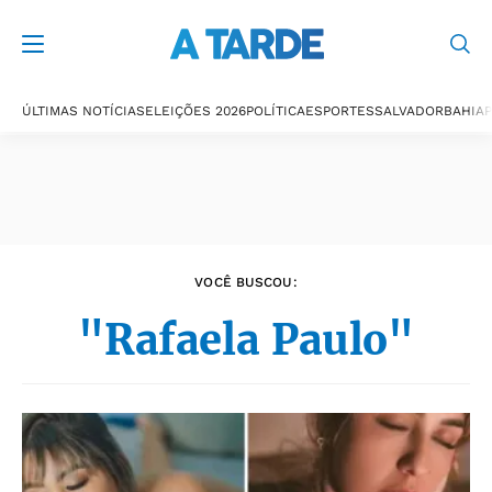
Últimas notícias
ÚLTIMAS NOTÍCIAS
ELEIÇÕES 2026
POLÍTICA
ESPORTES
SALVADOR
BAHIA
P
VOCÊ BUSCOU:
"Rafaela Paulo"