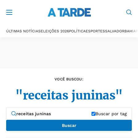
Últimas notícias
ÚLTIMAS NOTÍCIAS
ELEIÇÕES 2026
POLÍTICA
ESPORTES
SALVADOR
BAHIA
P
VOCÊ BUSCOU:
"receitas juninas"
Buscar por tag
Buscar