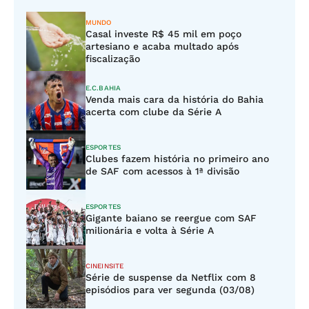
MUNDO
Casal investe R$ 45 mil em poço
artesiano e acaba multado após
fiscalização
E.C.BAHIA
Venda mais cara da história do Bahia
acerta com clube da Série A
ESPORTES
Clubes fazem história no primeiro ano
de SAF com acessos à 1ª divisão
ESPORTES
Gigante baiano se reergue com SAF
milionária e volta à Série A
CINEINSITE
Série de suspense da Netflix com 8
episódios para ver segunda (03/08)