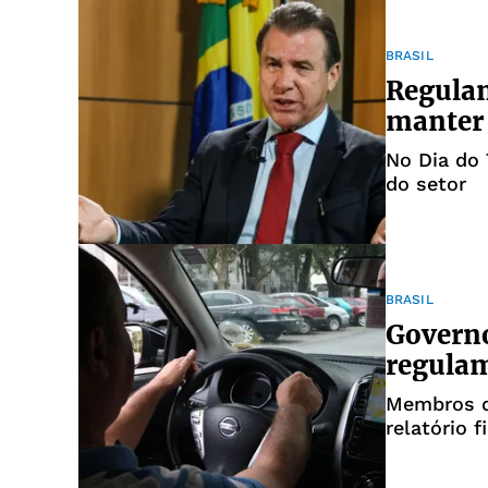
BRASIL
Regulam
manter 
No Dia do 
do setor
BRASIL
Governo
regulam
Membros d
relatório f