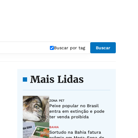
"
Buscar por tag
Buscar
Mais Lidas
ZONA PET
Peixe popular no Brasil
entra em extinção e pode
ter venda proibida
BAHIA
Sortudo na Bahia fatura
prêmio em Mega-Sena de