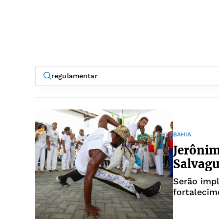
BAHIA
Jerônim
Salvagu
Serão imp
fortalecim
no currícu