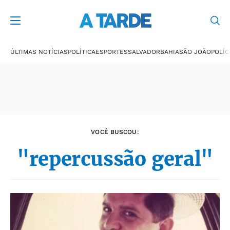
Últimas notícias
ÚLTIMAS NOTÍCIAS
POLÍTICA
ESPORTES
SALVADOR
BAHIA
SÃO JOÃO
POLÍC
VOCÊ BUSCOU:
"repercussão geral"