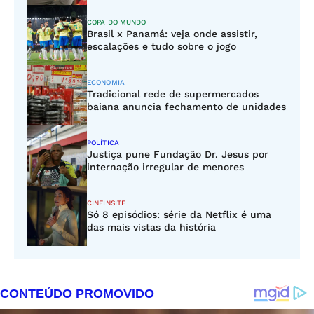
COPA DO MUNDO
Brasil x Panamá: veja onde assistir,
escalações e tudo sobre o jogo
ECONOMIA
Tradicional rede de supermercados
baiana anuncia fechamento de unidades
POLÍTICA
Justiça pune Fundação Dr. Jesus por
internação irregular de menores
CINEINSITE
Só 8 episódios: série da Netflix é uma
das mais vistas da história