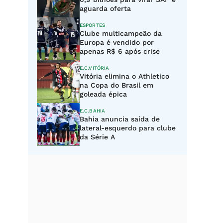
aguarda oferta
ESPORTES
Clube multicampeão da
Europa é vendido por
apenas R$ 6 após crise
E.C.VITÓRIA
Vitória elimina o Athletico
na Copa do Brasil em
goleada épica
E.C.BAHIA
Bahia anuncia saída de
lateral-esquerdo para clube
da Série A