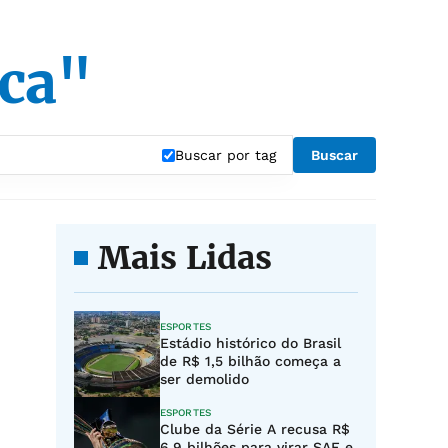
ica"
Buscar por tag
Buscar
Mais Lidas
ESPORTES
Estádio histórico do Brasil
de R$ 1,5 bilhão começa a
ser demolido
ESPORTES
Clube da Série A recusa R$
6,9 bilhões para virar SAF e