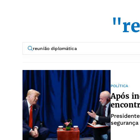
"re
POLÍTICA
Após in
encontr
Presidente
segurança