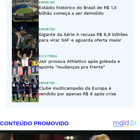
ESPORTES
Estádio histórico do Brasil de R$ 1,5
bilhão começa a ser demolido
ESPORTES
Gigante da Série A recusa R$ 6,9 bilhões
para virar SAF e aguarda oferta maior
E.C.VITÓRIA
Jair provoca Athletico após goleada e
aponta "mudanças pra frente"
ESPORTES
Clube multicampeão da Europa é
vendido por apenas R$ 6 após crise