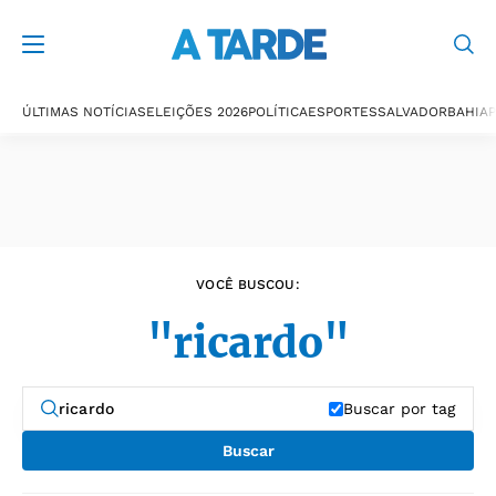
Últimas notícias
ÚLTIMAS NOTÍCIAS
ELEIÇÕES 2026
POLÍTICA
ESPORTES
SALVADOR
BAHIA
P
VOCÊ BUSCOU:
"ricardo"
Buscar por tag
Buscar