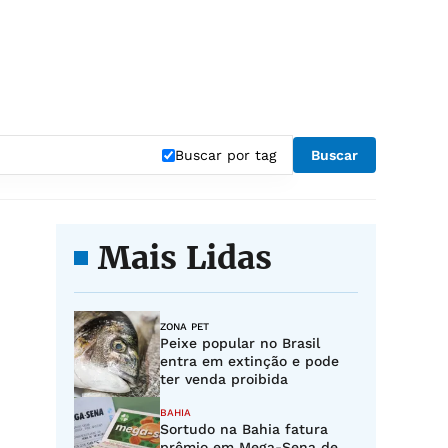
Buscar por tag
Buscar
Mais Lidas
ZONA PET
Peixe popular no Brasil
entra em extinção e pode
ter venda proibida
BAHIA
Sortudo na Bahia fatura
prêmio em Mega-Sena de