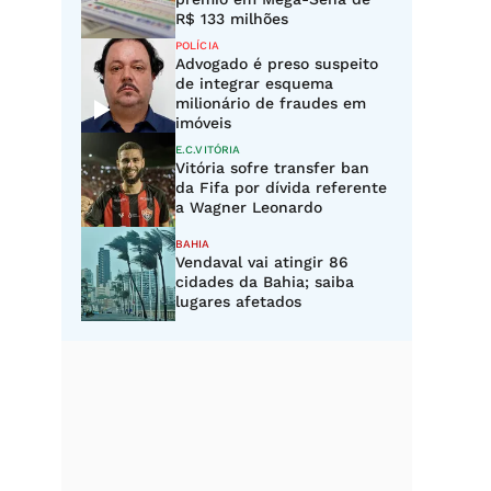
R$ 133 milhões
POLÍCIA
Advogado é preso suspeito
de integrar esquema
milionário de fraudes em
imóveis
E.C.VITÓRIA
Vitória sofre transfer ban
da Fifa por dívida referente
a Wagner Leonardo
BAHIA
Vendaval vai atingir 86
cidades da Bahia; saiba
lugares afetados