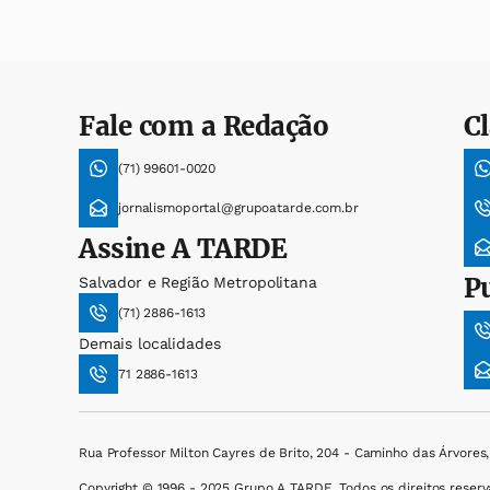
Fale com a Redação
Cl
(71) 99601-0020
jornalismoportal@grupoatarde.com.br
Assine
A TARDE
P
Salvador e Região Metropolitana
(71) 2886-1613
Demais localidades
71 2886-1613
Rua Professor Milton Cayres de Brito, 204 - Caminho das Árvores
Copyright © 1996 - 2025 Grupo A TARDE. Todos os direitos reserv