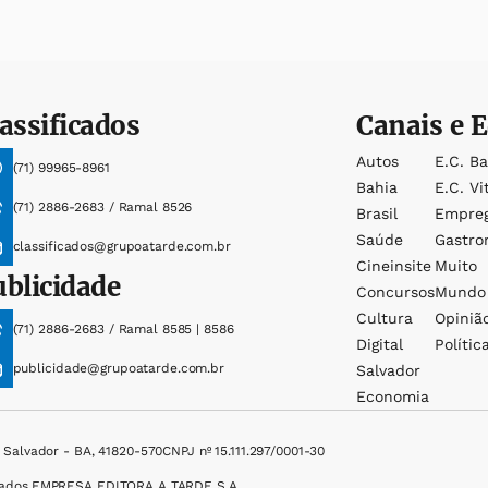
assificados
Canais e E
Autos
E.c. B
(71) 99965-8961
Bahia
E.c. Vi
(71) 2886-2683 / Ramal 8526
Brasil
Empre
Saúde
Gastro
classificados@grupoatarde.com.br
Cineinsite
Muito
ublicidade
Concursos
Mundo
Cultura
Opiniã
(71) 2886-2683 / Ramal 8585 | 8586
Digital
Polític
publicidade@grupoatarde.com.br
Salvador
Economia
, Salvador - BA, 41820-570
CNPJ nº 15.111.297/0001-30
ados.
EMPRESA EDITORA A TARDE S.A.