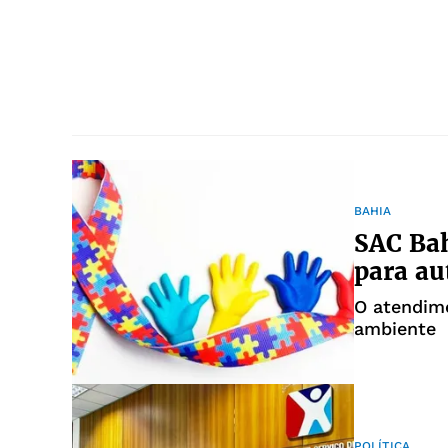
BAHIA
SAC Bah
para au
O atendim
ambiente
POLÍTICA