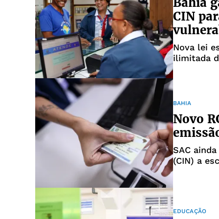
Bahia g
CIN par
vulnera
Nova lei e
ilimitada 
grupos co
BAHIA
Novo RG
emissã
SAC ainda 
(CIN) a es
EDUCAÇÃO