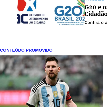
G20 e 
Cidadã
Confira o 