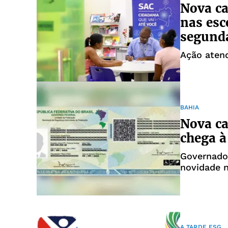
Nova ca
nas esc
segund
Ação aten
BAHIA
Nova ca
chega à
Governado
novidade n
A TARDE ESG