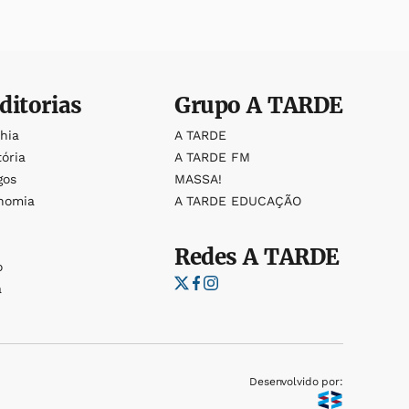
ditorias
Grupo
A TARDE
ahia
A TARDE
tória
A TARDE FM
gos
MASSA!
nomia
A TARDE EDUCAÇÃO
Redes
A TARDE
o
a
Desenvolvido por: