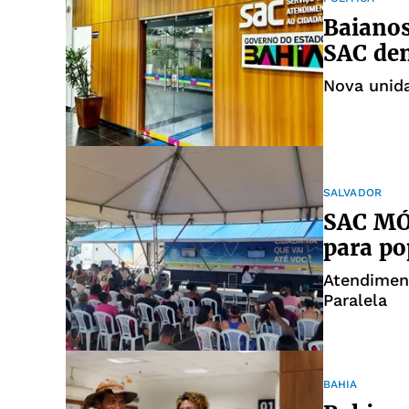
Baianos
SAC den
Nova unida
SALVADOR
SAC MÓV
para po
Atendimen
Paralela
BAHIA