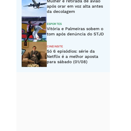
Mulher é retirada de avião
após orar em voz alta antes
da decolagem
ESPORTES
Vitória e Palmeiras sobem o
tom após denúncia do STJD
CINEINSITE
Só 6 episódios: série da
Netflix é a melhor aposta
para sábado (01/08)