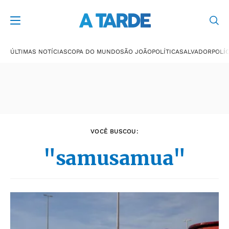
Últimas notícias
ÚLTIMAS NOTÍCIAS
COPA DO MUNDO
SÃO JOÃO
POLÍTICA
SALVADOR
POLÍC
VOCÊ BUSCOU:
"samusamua"