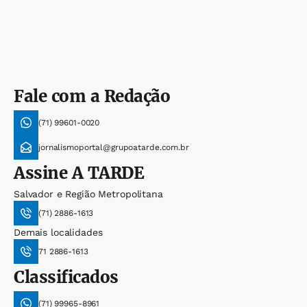
Fale com a Redação
(71) 99601-0020
jornalismoportal@grupoatarde.com.br
Assine
A TARDE
Salvador e Região Metropolitana
(71) 2886-1613
Demais localidades
71 2886-1613
Classificados
(71) 99965-8961