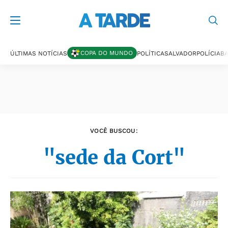
Últimas notícias
COPA DO MUNDO
ÚLTIMAS NOTÍCIAS
POLÍTICA
SALVADOR
POLÍCIA
BA
VOCÊ BUSCOU:
"sede da Cort"