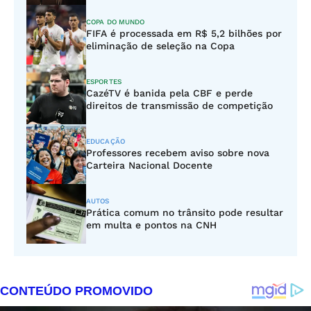
COPA DO MUNDO
FIFA é processada em R$ 5,2 bilhões por
eliminação de seleção na Copa
ESPORTES
CazéTV é banida pela CBF e perde
direitos de transmissão de competição
EDUCAÇÃO
Professores recebem aviso sobre nova
Carteira Nacional Docente
AUTOS
Prática comum no trânsito pode resultar
em multa e pontos na CNH