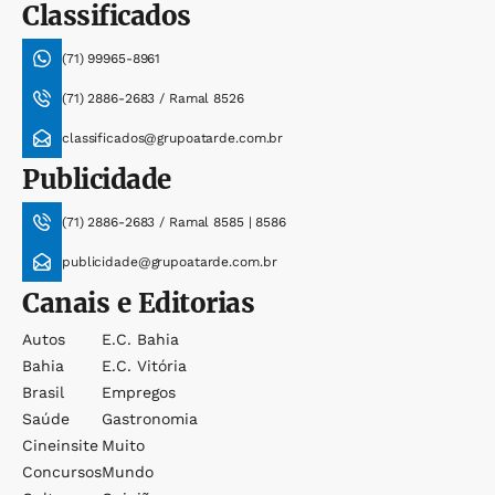
Classificados
(71) 99965-8961
(71) 2886-2683 / Ramal 8526
classificados@grupoatarde.com.br
Publicidade
(71) 2886-2683 / Ramal 8585 | 8586
publicidade@grupoatarde.com.br
Canais e Editorias
Autos
E.c. Bahia
Bahia
E.c. Vitória
Brasil
Empregos
Saúde
Gastronomia
Cineinsite
Muito
Concursos
Mundo