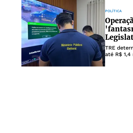
POLÍTICA
Operaçã
'fanta
Legisla
TRE determ
até R$ 1,4