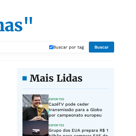
mas"
Buscar por tag
Buscar
Mais Lidas
ESPORTES
CazéTV pode ceder
transmissão para a Globo
por campeonato europeu
ESPORTES
Grupo dos EUA prepara R$ 1
bilhão para comprar SAF de