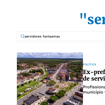
"se
POLÍTICA
Ex-pref
de serv
Profissio
município 