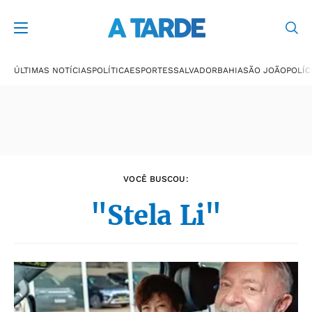
Últimas notícias
ÚLTIMAS NOTÍCIAS
POLÍTICA
ESPORTES
SALVADOR
BAHIA
SÃO JOÃO
POLÍC
VOCÊ BUSCOU:
"Stela Li"