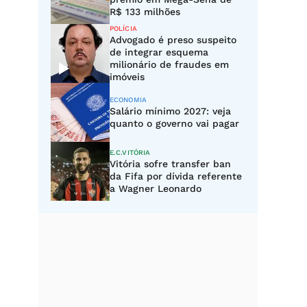
R$ 133 milhões
POLÍCIA
Advogado é preso suspeito
de integrar esquema
milionário de fraudes em
imóveis
ECONOMIA
Salário mínimo 2027: veja
quanto o governo vai pagar
E.C.VITÓRIA
Vitória sofre transfer ban
da Fifa por dívida referente
a Wagner Leonardo