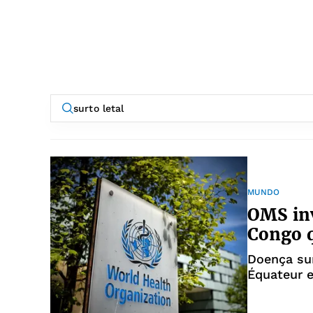
MUNDO
OMS inv
Congo q
Doença sur
Équateur 
12,3%