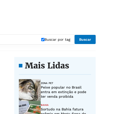
Buscar por tag
Buscar
Mais Lidas
ZONA PET
Peixe popular no Brasil
entra em extinção e pode
ter venda proibida
BAHIA
Sortudo na Bahia fatura
prêmio em Mega-Sena de