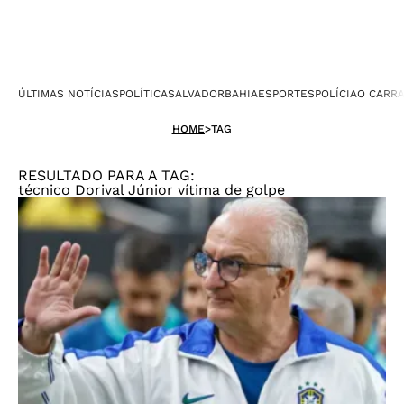
ÚLTIMAS NOTÍCIAS
POLÍTICA
SALVADOR
BAHIA
ESPORTES
POLÍCIA
O CARR
HOME
>
TAG
RESULTADO PARA A TAG:
técnico Dorival Júnior vítima de golpe