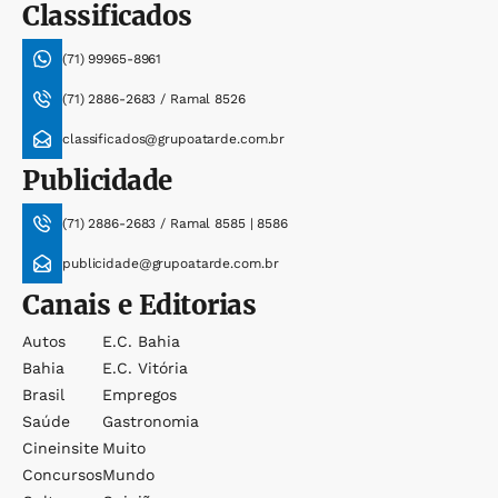
Classificados
(71) 99965-8961
(71) 2886-2683 / Ramal 8526
classificados@grupoatarde.com.br
Publicidade
(71) 2886-2683 / Ramal 8585 | 8586
publicidade@grupoatarde.com.br
Canais e Editorias
Autos
E.c. Bahia
Bahia
E.c. Vitória
Brasil
Empregos
Saúde
Gastronomia
Cineinsite
Muito
Concursos
Mundo