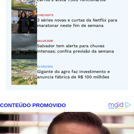
CINEINSITE
3 séries novas e curtas da Netflix para
maratonar neste fim de semana
SALVADOR
Salvador tem alerta para chuvas
intensas; confira previsão da semana
ECONOMIA
Gigante do agro faz investimento e
anuncia fábrica de R$ 100 milhões