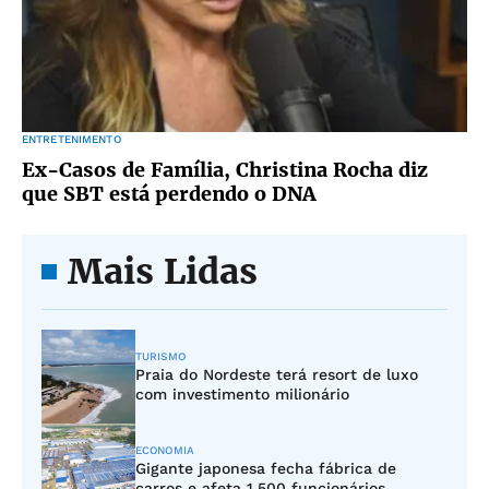
ENTRETENIMENTO
Ex-Casos de Família, Christina Rocha diz
que SBT está perdendo o DNA
Mais Lidas
TURISMO
Praia do Nordeste terá resort de luxo
com investimento milionário
ECONOMIA
Gigante japonesa fecha fábrica de
carros e afeta 1.500 funcionários