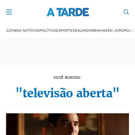
Últimas notícias
ÚLTIMAS NOTÍCIAS
POLÍTICA
ESPORTES
SALVADOR
BAHIA
SÃO JOÃO
POLÍC
VOCÊ BUSCOU:
"televisão aberta"