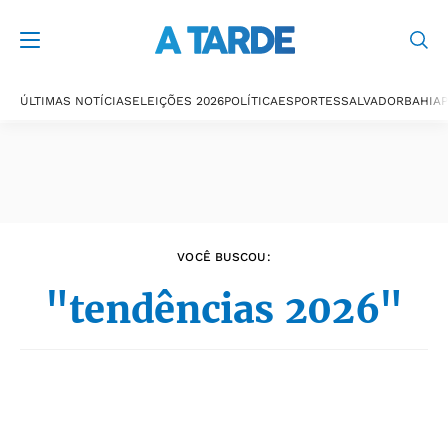
Últimas notícias
ÚLTIMAS NOTÍCIAS
ELEIÇÕES 2026
POLÍTICA
ESPORTES
SALVADOR
BAHIA
P
VOCÊ BUSCOU:
"tendências 2026"