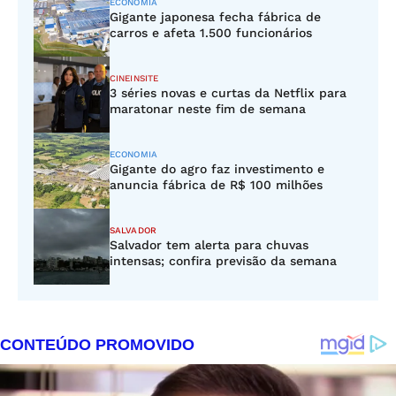
ECONOMIA
Gigante japonesa fecha fábrica de
carros e afeta 1.500 funcionários
CINEINSITE
3 séries novas e curtas da Netflix para
maratonar neste fim de semana
ECONOMIA
Gigante do agro faz investimento e
anuncia fábrica de R$ 100 milhões
SALVADOR
Salvador tem alerta para chuvas
intensas; confira previsão da semana