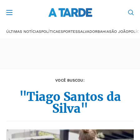
Últimas notícias
ÚLTIMAS NOTÍCIAS
POLÍTICA
ESPORTES
SALVADOR
BAHIA
SÃO JOÃO
POLÍC
VOCÊ BUSCOU:
"Tiago Santos da
Silva"