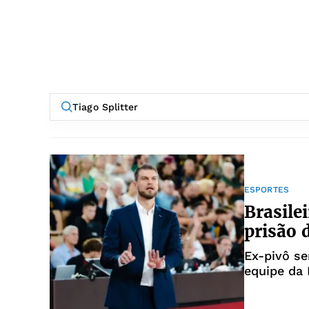
ESPORTES
Brasile
prisão
Ex-pivô se
equipe da