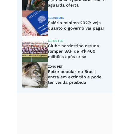
aguarda oferta
ECONOMIA
Salário mínimo 2027: veja
quanto o governo vai pagar
ESPORTES
Clube nordestino estuda
romper SAF de R$ 400
milhões após crise
ZONA PET
Peixe popular no Brasil
entra em extinção e pode
ter venda proibida