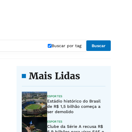
"
Buscar por tag
Buscar
Mais Lidas
ESPORTES
Estádio histórico do Brasil
de R$ 1,5 bilhão começa a
ser demolido
ESPORTES
Clube da Série A recusa R$
6,9 bilhões para virar SAF e