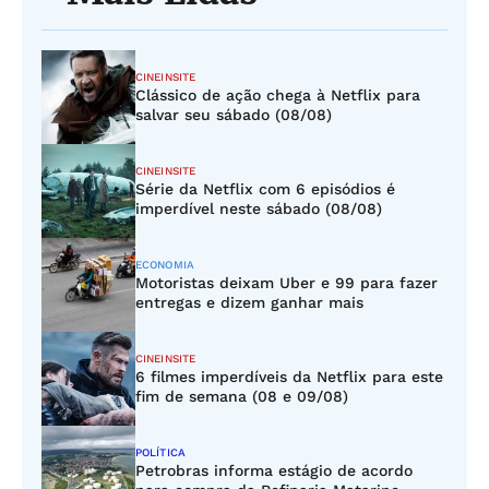
CINEINSITE
Clássico de ação chega à Netflix para
salvar seu sábado (08/08)
CINEINSITE
Série da Netflix com 6 episódios é
imperdível neste sábado (08/08)
ECONOMIA
Motoristas deixam Uber e 99 para fazer
entregas e dizem ganhar mais
CINEINSITE
6 filmes imperdíveis da Netflix para este
fim de semana (08 e 09/08)
POLÍTICA
Petrobras informa estágio de acordo