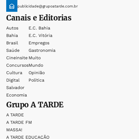
publicidade@grupoatarde.com.br
Canais e Editorias
Autos
E.c. Bahia
Bahia
E.c. Vitória
Brasil
Empregos
Saúde
Gastronomia
Cineinsite
Muito
Concursos
Mundo
Cultura
Opinião
Digital
Política
Salvador
Economia
Grupo
A TARDE
A TARDE
A TARDE FM
MASSA!
A TARDE EDUCAÇÃO