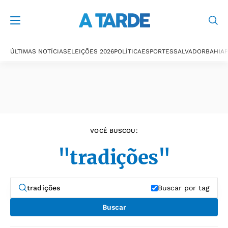
Últimas notícias
ÚLTIMAS NOTÍCIAS
ELEIÇÕES 2026
POLÍTICA
ESPORTES
SALVADOR
BAHIA
P
VOCÊ BUSCOU:
"tradições"
Buscar por tag
Buscar