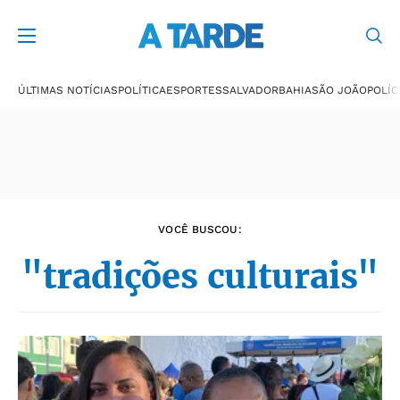
Últimas notícias
ÚLTIMAS NOTÍCIAS
POLÍTICA
ESPORTES
SALVADOR
BAHIA
SÃO JOÃO
POLÍC
VOCÊ BUSCOU:
"tradições culturais"