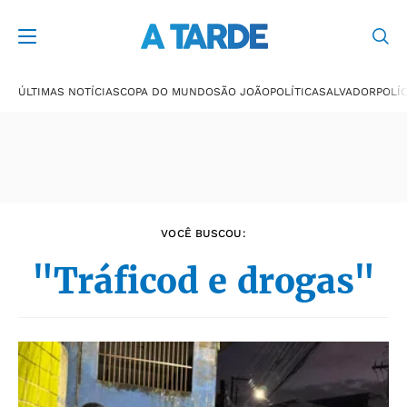
Últimas notícias
ÚLTIMAS NOTÍCIAS
COPA DO MUNDO
SÃO JOÃO
POLÍTICA
SALVADOR
POLÍC
VOCÊ BUSCOU:
"Tráficod e drogas"