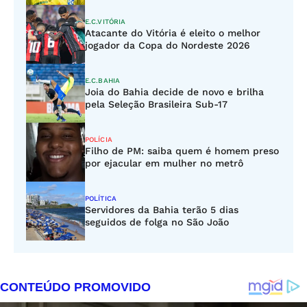
E.C.VITÓRIA
Atacante do Vitória é eleito o melhor
jogador da Copa do Nordeste 2026
E.C.BAHIA
Joia do Bahia decide de novo e brilha
pela Seleção Brasileira Sub-17
POLÍCIA
Filho de PM: saiba quem é homem preso
por ejacular em mulher no metrô
POLÍTICA
Servidores da Bahia terão 5 dias
seguidos de folga no São João