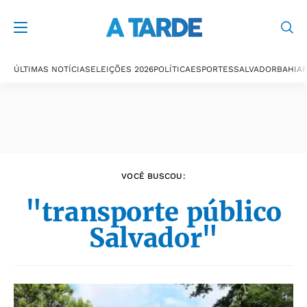
Últimas notícias
ÚLTIMAS NOTÍCIAS
ELEIÇÕES 2026
POLÍTICA
ESPORTES
SALVADOR
BAHIA
P
VOCÊ BUSCOU:
"transporte público
Salvador"