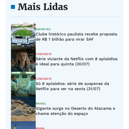
Mais Lidas
ESPORTES
Clube histórico paulista recebe proposta
de R$ 1 bilhão para virar SAF
CINEINSITE
Série viciante da Netflix com 8 episódios
é ideal para quinta (30/07)
CINEINSITE
Só 8 episódios: série de suspense da
Netflix para ver na sexta (31/07)
BRASIL
Gigante surge no Deserto do Atacama e
chama atenção do espaço
BAHIA