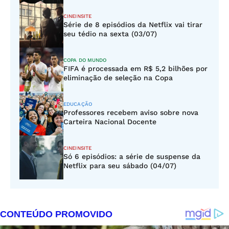
CINEINSITE
Série de 8 episódios da Netflix vai tirar
seu tédio na sexta (03/07)
COPA DO MUNDO
FIFA é processada em R$ 5,2 bilhões por
eliminação de seleção na Copa
EDUCAÇÃO
Professores recebem aviso sobre nova
Carteira Nacional Docente
CINEINSITE
Só 6 episódios: a série de suspense da
Netflix para seu sábado (04/07)