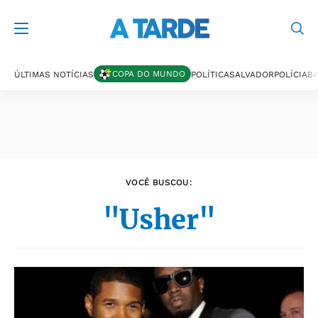
Últimas notícias
COPA DO MUNDO
ÚLTIMAS NOTÍCIAS
POLÍTICA
SALVADOR
POLÍCIA
BA
VOCÊ BUSCOU:
"Usher"