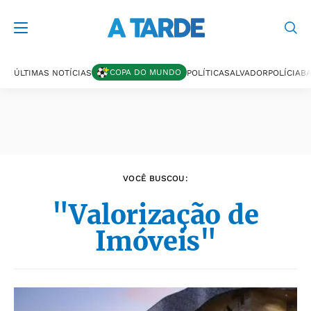
Últimas notícias
COPA DO MUNDO
ÚLTIMAS NOTÍCIAS
POLÍTICA
SALVADOR
POLÍCIA
BA
VOCÊ BUSCOU:
"Valorização de
Imóveis"