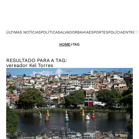
ÚLTIMAS NOTÍCIAS
POLÍTICA
SALVADOR
BAHIA
ESPORTES
POLÍCIA
ENTRET
HOME
>
TAG
RESULTADO PARA A TAG:
vereador Kel Torres