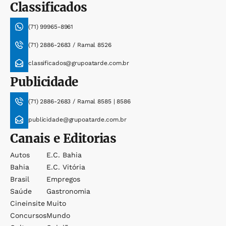
Classificados
(71) 99965-8961
(71) 2886-2683 / Ramal 8526
classificados@grupoatarde.com.br
Publicidade
(71) 2886-2683 / Ramal 8585 | 8586
publicidade@grupoatarde.com.br
Canais e Editorias
Autos
E.c. Bahia
Bahia
E.c. Vitória
Brasil
Empregos
Saúde
Gastronomia
Cineinsite
Muito
Concursos
Mundo