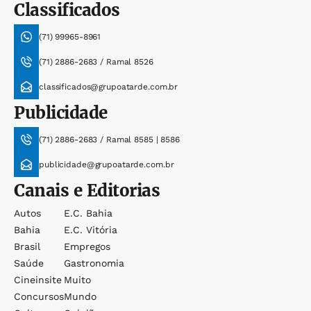
Classificados
(71) 99965-8961
(71) 2886-2683 / Ramal 8526
classificados@grupoatarde.com.br
Publicidade
(71) 2886-2683 / Ramal 8585 | 8586
publicidade@grupoatarde.com.br
Canais e Editorias
Autos
E.c. Bahia
Bahia
E.c. Vitória
Brasil
Empregos
Saúde
Gastronomia
Cineinsite
Muito
Concursos
Mundo