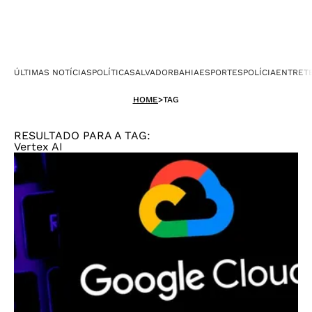
ÚLTIMAS NOTÍCIAS
POLÍTICA
SALVADOR
BAHIA
ESPORTES
POLÍCIA
ENTRET
HOME
>
TAG
RESULTADO PARA A TAG:
Vertex AI