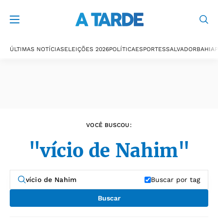
Últimas notícias
ÚLTIMAS NOTÍCIAS
ELEIÇÕES 2026
POLÍTICA
ESPORTES
SALVADOR
BAHIA
P
VOCÊ BUSCOU:
"vício de Nahim"
Buscar por tag
Buscar