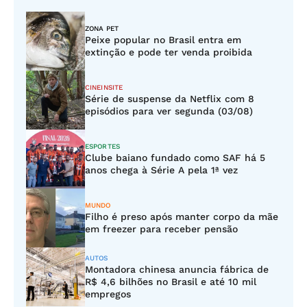
ZONA PET
Peixe popular no Brasil entra em
extinção e pode ter venda proibida
CINEINSITE
Série de suspense da Netflix com 8
episódios para ver segunda (03/08)
ESPORTES
Clube baiano fundado como SAF há 5
anos chega à Série A pela 1ª vez
MUNDO
Filho é preso após manter corpo da mãe
em freezer para receber pensão
AUTOS
Montadora chinesa anuncia fábrica de
R$ 4,6 bilhões no Brasil e até 10 mil
empregos