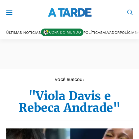
Últimas notícias
COPA DO MUNDO
ÚLTIMAS NOTÍCIAS
POLÍTICA
SALVADOR
POLÍCIA
BA
VOCÊ BUSCOU:
"Viola Davis e
Rebeca Andrade"