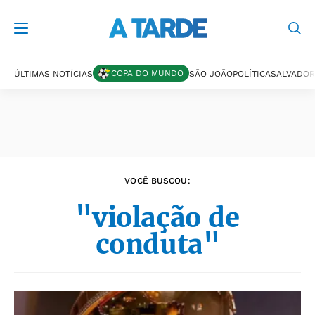
Últimas notícias
COPA DO MUNDO
ÚLTIMAS NOTÍCIAS
SÃO JOÃO
POLÍTICA
SALVADOR
VOCÊ BUSCOU:
"violação de
conduta"