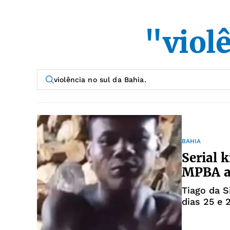
"viol
BAHIA
Serial 
MPBA a
Tiago da S
dias 25 e