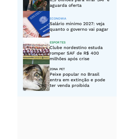
aguarda oferta
ECONOMIA
Salário mínimo 2027: veja
quanto o governo vai pagar
ESPORTES
Clube nordestino estuda
romper SAF de R$ 400
milhões após crise
ZONA PET
Peixe popular no Brasil
entra em extinção e pode
ter venda proibida