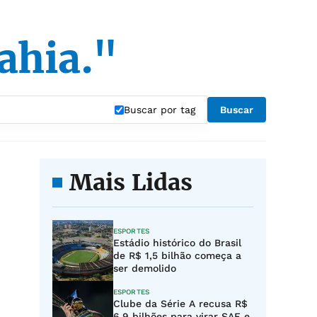
ahia."
Buscar por tag
Buscar
Mais Lidas
ESPORTES
Estádio histórico do Brasil
de R$ 1,5 bilhão começa a
ser demolido
ESPORTES
Clube da Série A recusa R$
6,9 bilhões para virar SAF e