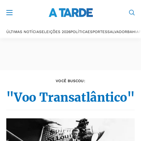
Últimas notícias
ÚLTIMAS NOTÍCIAS
ELEIÇÕES 2026
POLÍTICA
ESPORTES
SALVADOR
BAHIA
P
VOCÊ BUSCOU:
"Voo Transatlântico"