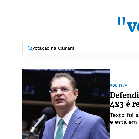
"v
POLÍTICA
Defendi
4x3 é r
Texto foi 
e está em 