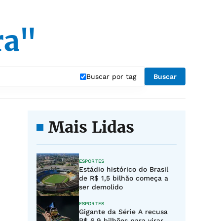
ra"
Buscar por tag
Buscar
Mais Lidas
ESPORTES
Estádio histórico do Brasil
de R$ 1,5 bilhão começa a
ser demolido
ESPORTES
Gigante da Série A recusa
R$ 6,9 bilhões para virar