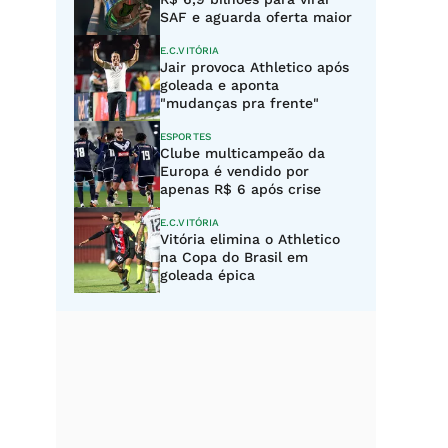
SAF e aguarda oferta maior
E.C.VITÓRIA
Jair provoca Athletico após
goleada e aponta
"mudanças pra frente"
ESPORTES
Clube multicampeão da
Europa é vendido por
apenas R$ 6 após crise
E.C.VITÓRIA
Vitória elimina o Athletico
na Copa do Brasil em
goleada épica