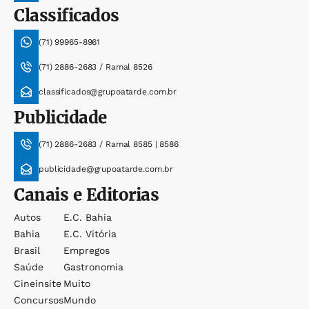
Classificados
(71) 99965-8961
(71) 2886-2683 / Ramal 8526
classificados@grupoatarde.com.br
Publicidade
(71) 2886-2683 / Ramal 8585 | 8586
publicidade@grupoatarde.com.br
Canais e Editorias
Autos
E.c. Bahia
Bahia
E.c. Vitória
Brasil
Empregos
Saúde
Gastronomia
Cineinsite
Muito
Concursos
Mundo