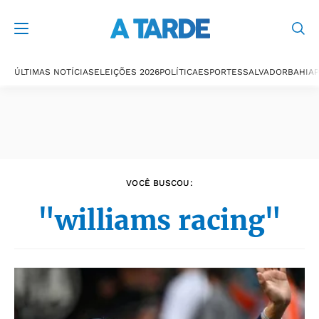
Últimas notícias
ÚLTIMAS NOTÍCIAS
ELEIÇÕES 2026
POLÍTICA
ESPORTES
SALVADOR
BAHIA
P
VOCÊ BUSCOU:
"williams racing"