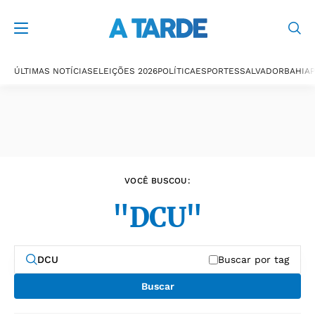
Últimas notícias
ÚLTIMAS NOTÍCIAS
ELEIÇÕES 2026
POLÍTICA
ESPORTES
SALVADOR
BAHIA
P
VOCÊ BUSCOU:
"DCU"
Buscar por tag
Buscar