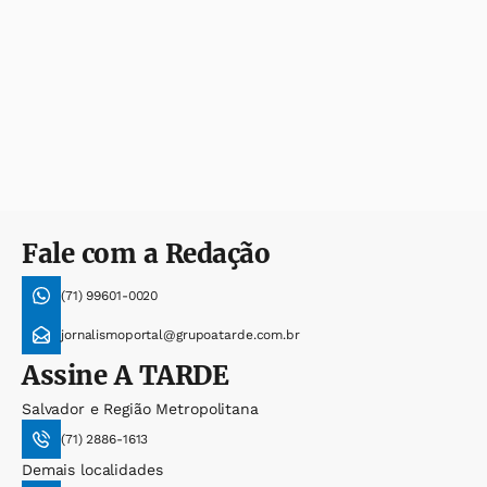
Fale com a Redação
(71) 99601-0020
jornalismoportal@grupoatarde.com.br
Assine
A TARDE
Salvador e Região Metropolitana
(71) 2886-1613
Demais localidades