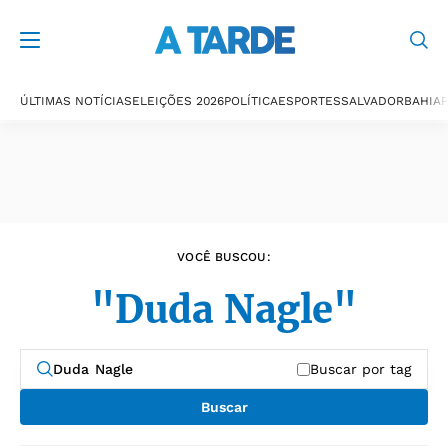
Últimas notícias
ÚLTIMAS NOTÍCIAS
ELEIÇÕES 2026
POLÍTICA
ESPORTES
SALVADOR
BAHIA
P
VOCÊ BUSCOU:
"Duda Nagle"
Buscar por tag
Buscar