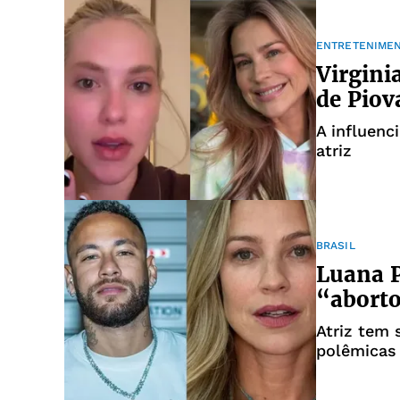
ENTRETENIME
Virgini
de Piov
A influenc
atriz
BRASIL
Luana P
“aborto
Atriz tem 
polêmicas