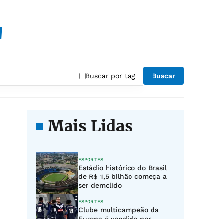
"
Buscar por tag
Buscar
Mais Lidas
ESPORTES
Estádio histórico do Brasil
de R$ 1,5 bilhão começa a
ser demolido
ESPORTES
Clube multicampeão da
Europa é vendido por