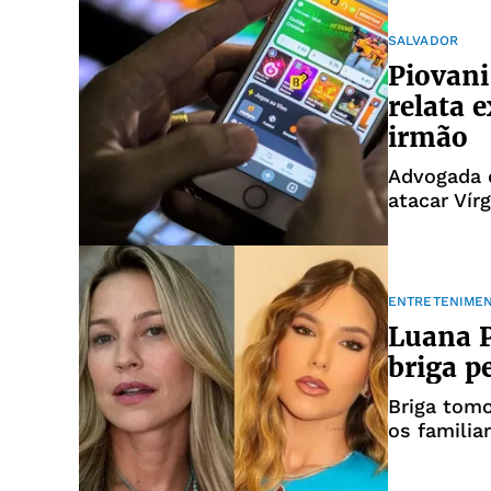
SALVADOR
Piovani
relata 
irmão
Advogada q
atacar Vír
ENTRETENIME
Luana P
briga p
Briga tomo
os familia