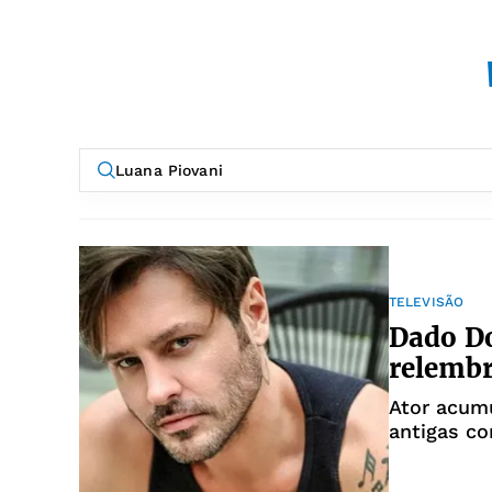
TELEVISÃO
Dado Do
relembr
Ator acum
antigas c