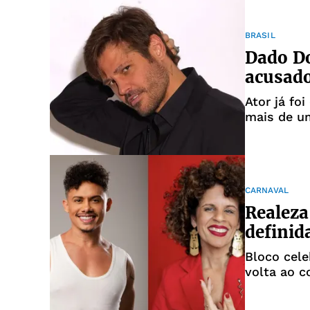
BRASIL
Dado Do
acusado
Ator já fo
mais de u
CARNAVAL
Realeza
definid
Bloco cel
volta ao 