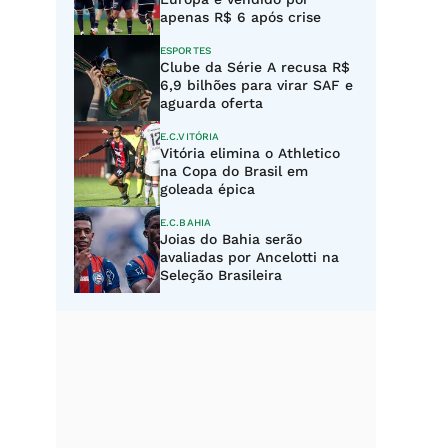
apenas R$ 6 após crise
ESPORTES
Clube da Série A recusa R$
6,9 bilhões para virar SAF e
aguarda oferta
E.C.VITÓRIA
Vitória elimina o Athletico
na Copa do Brasil em
goleada épica
E.C.BAHIA
Joias do Bahia serão
avaliadas por Ancelotti na
Seleção Brasileira