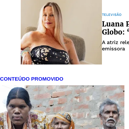
TELEVISÃO
Luana P
Globo: 
A atriz re
emissora