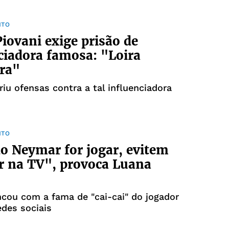
NTO
iovani exige prisão de
ciadora famosa: "Loira
ra"
eriu ofensas contra a tal influenciadora
NTO
 Neymar for jogar, evitem
r na TV", provoca Luana
incou com a fama de "cai-cai" do jogador
des sociais