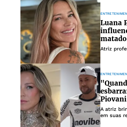
ENTRETENIME
Luana P
influen
matado
Atriz prof
ENTRETENIME
"Quando
esbarra
Piovani
A atriz br
em suas re