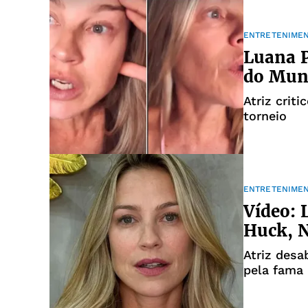
ENTRETENIME
Luana P
do Mund
Atriz crit
torneio
ENTRETENIME
Vídeo: 
Huck, N
Atriz desa
pela fama 