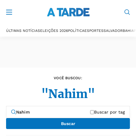
Últimas notícias
ÚLTIMAS NOTÍCIAS
ELEIÇÕES 2026
POLÍTICA
ESPORTES
SALVADOR
BAHIA
P
VOCÊ BUSCOU:
"Nahim"
Buscar por tag
Buscar