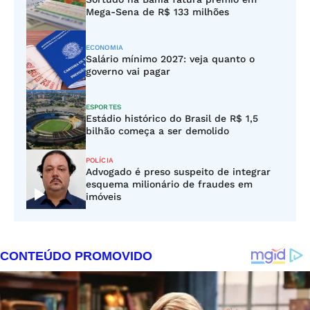
Mega-Sena de R$ 133 milhões
ECONOMIA
Salário mínimo 2027: veja quanto o
governo vai pagar
ESPORTES
Estádio histórico do Brasil de R$ 1,5
bilhão começa a ser demolido
POLÍCIA
Advogado é preso suspeito de integrar
esquema milionário de fraudes em
imóveis