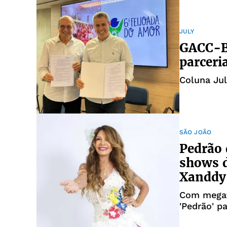
JULY
GACC-B
parceri
Coluna Jul
SÃO JOÃO
Pedrão 
shows d
Xanddy
Com megafe
'Pedrão' p