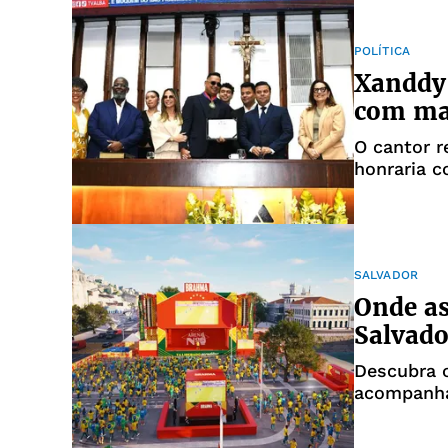
POLÍTICA
Xanddy
com mai
O cantor 
honraria c
SALVADOR
Onde as
Salvado
Descubra o
acompanhar