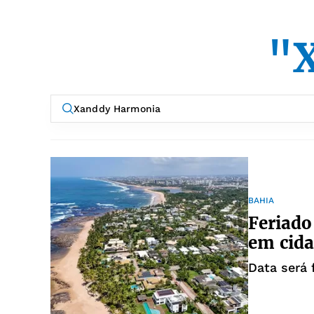
"
BAHIA
Feriado
em cida
Data será 