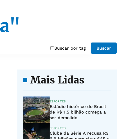
a"
Buscar por tag
Buscar
Mais Lidas
ESPORTES
Estádio histórico do Brasil
de R$ 1,5 bilhão começa a
ser demolido
ESPORTES
Clube da Série A recusa R$
6,9 bilhões para virar SAF e