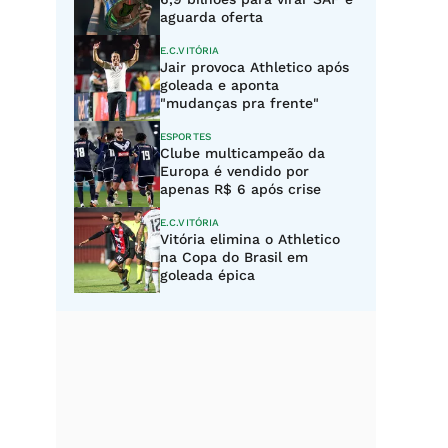
aguarda oferta
E.C.VITÓRIA
Jair provoca Athletico após
goleada e aponta
"mudanças pra frente"
ESPORTES
Clube multicampeão da
Europa é vendido por
apenas R$ 6 após crise
E.C.VITÓRIA
Vitória elimina o Athletico
na Copa do Brasil em
goleada épica