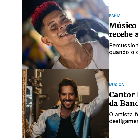
BAHIA
Músico 
recebe 
Percussio
quando o 
MÚSICA
Cantor 
da Band
O artista 
desligame