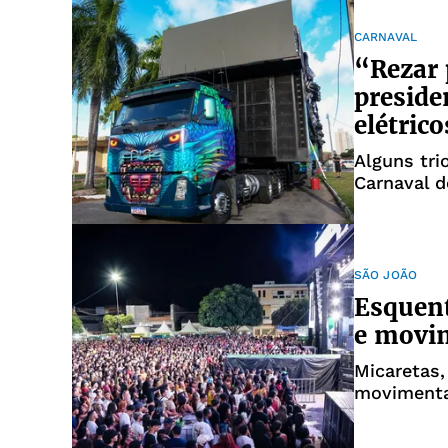
CARNAVAL
“Rezar 
preside
elétrico
Alguns tri
Carnaval 
SÃO JOÃO
Esquent
e movim
Micaretas, 
movimenta