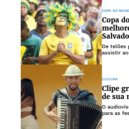
COPA DO MUN
Copa do
melhore
Salvado
De telões 
assistir a
CULTURA
Clipe g
de sua 
O audiovis
para as fe