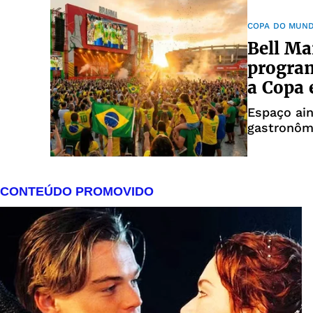
COPA DO MUN
Bell Ma
program
a Copa 
Espaço ain
gastronôm