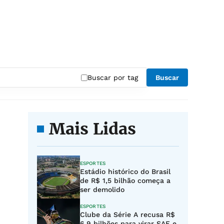
Buscar por tag
Buscar
Mais Lidas
ESPORTES
Estádio histórico do Brasil
de R$ 1,5 bilhão começa a
ser demolido
ESPORTES
Clube da Série A recusa R$
6,9 bilhões para virar SAF e