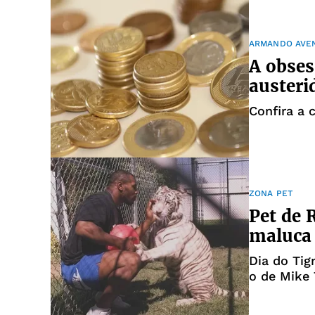
ARMANDO AVE
A obses
austeri
Confira a
ZONA PET
Pet de 
maluca 
Dia do Tig
o de Mike