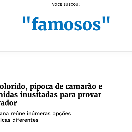
VOCÊ BUSCOU:
"famosos"
colorido, pipoca de camarão e
midas inusitadas para provar
vador
iana reúne inúmeras opções
cas diferentes