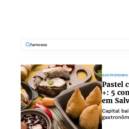
GASTRONOMIA
Pastel 
+: 5 co
em Sal
Capital ba
gastronômi