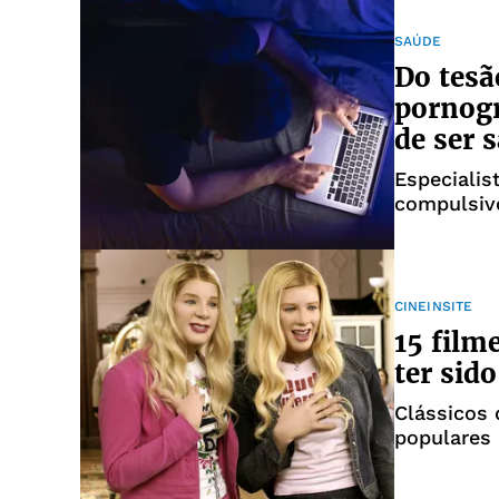
SAÚDE
Do tesã
pornogr
de ser 
Especialis
compulsivo
vício
CINEINSITE
15 film
ter sid
Clássicos
populares