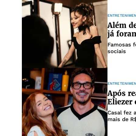
ENTRETENIME
Além de
já fora
Famosas f
sociais
ENTRETENIME
Após re
Eliezer
Casal fez
mais de R