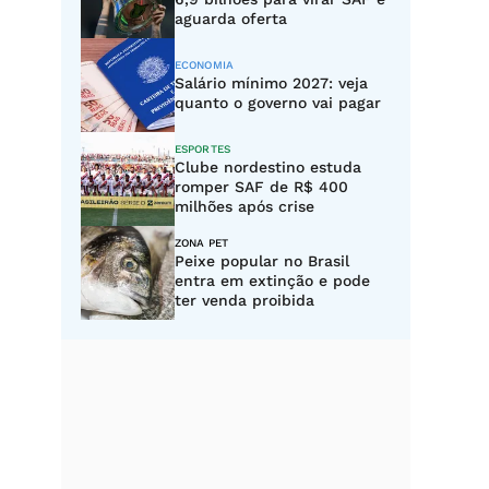
aguarda oferta
ECONOMIA
Salário mínimo 2027: veja
quanto o governo vai pagar
ESPORTES
Clube nordestino estuda
romper SAF de R$ 400
milhões após crise
ZONA PET
Peixe popular no Brasil
entra em extinção e pode
ter venda proibida