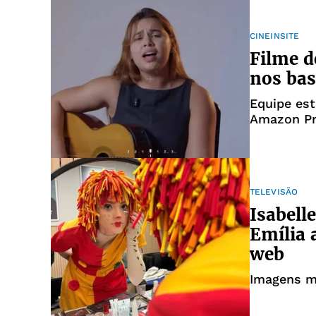
CINEINSITE
Filme d
nos bas
Equipe es
Amazon Pr
TELEVISÃO
Isabel
Emília 
web
Imagens m