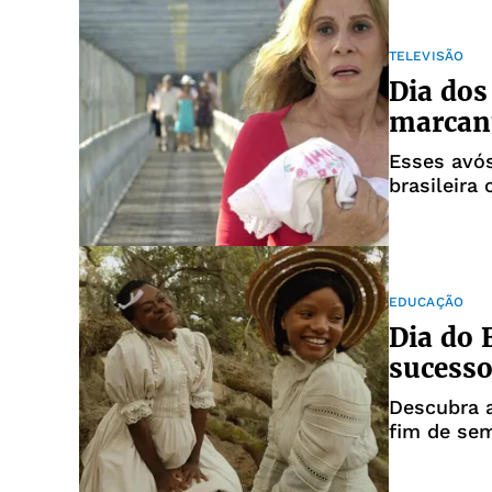
TELEVISÃO
Dia dos
marcant
Esses avó
brasileira 
EDUCAÇÃO
Dia do E
sucesso
Descubra a
fim de se