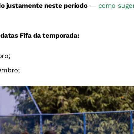
o justamente neste período
—
como suger
 datas Fifa da temporada:
bro;
embro;