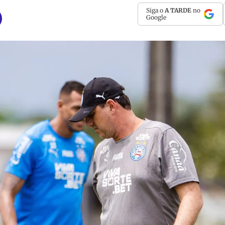
Siga o
A TARDE
no
Google