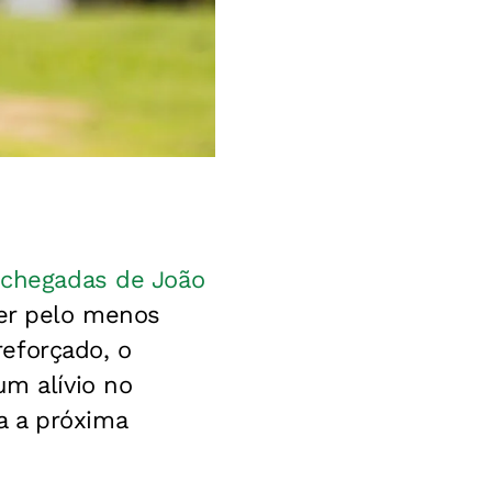
 chegadas de João
ter pelo menos
reforçado, o
um alívio no
a a próxima