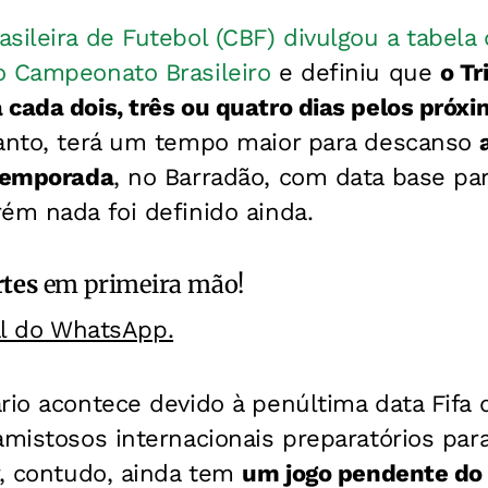
sileira de Futebol (CBF) divulgou a tabela
o Campeonato Brasileiro
e definiu que
o Tr
cada dois, três ou quatro dias pelos próxim
tanto, terá um tempo maior para descanso
 temporada
, no Barradão, com data base par
ém nada foi definido ainda.
rtes
em primeira mão!
al do WhatsApp.
rio acontece devido à penúltima data Fifa 
amistosos internacionais preparatórios pa
r, contudo, ainda tem
um jogo pendente do 