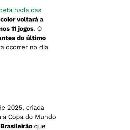
 detalhada das
icolor voltará a
os 11 jogos
. O
antes do último
a ocorrer no dia
de 2025, criada
ra a Copa do Mundo
Brasileirão
que