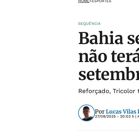
HOME
>
ESPORTES
SEQUÊNCIA
Bahia s
não ter
setemb
Reforçado, Tricolor
Por
Lucas Vilas
27/08/2025 - 20:03 h
| 