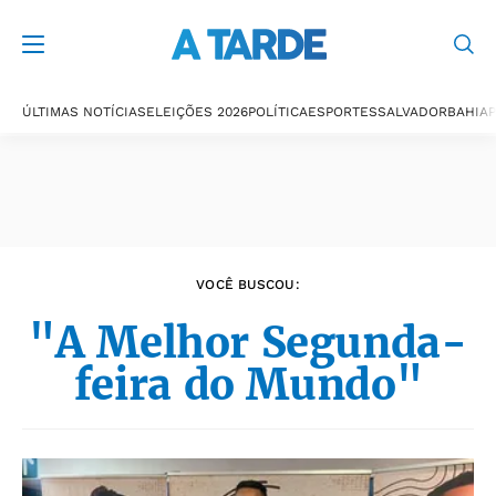
Últimas notícias
ÚLTIMAS NOTÍCIAS
ELEIÇÕES 2026
POLÍTICA
ESPORTES
SALVADOR
BAHIA
P
VOCÊ BUSCOU:
"A Melhor Segunda-
feira do Mundo"