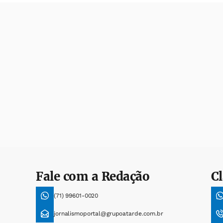
Fale com a Redação
Cl
(71) 99601-0020
jornalismoportal@grupoatarde.com.br