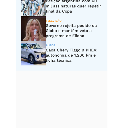
Petição argentina com 60
mil assinaturas quer repetir
final da Copa
TELEVISÃO
Governo rejeita pedido da
Globo e mantém veto a
programa de Eliana
AUTOS
Caoa Chery Tiggo 9 PHEV:
autonomia de 1.200 km e
ficha técnica