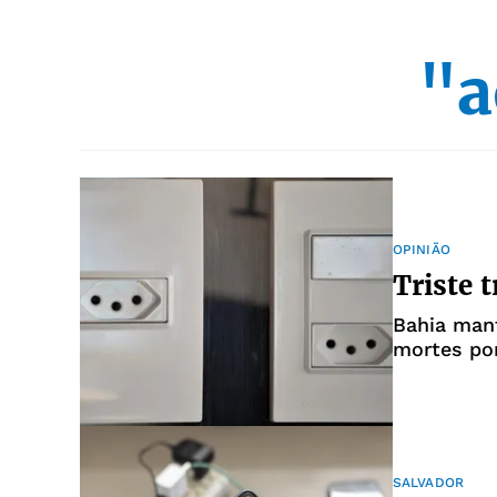
"a
OPINIÃO
Triste 
Bahia man
mortes por
SALVADOR