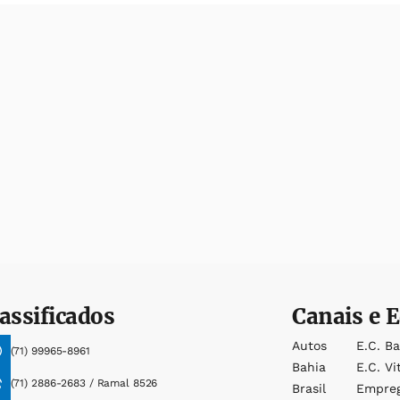
assificados
Canais e E
Autos
E.c. B
(71) 99965-8961
Bahia
E.c. Vi
(71) 2886-2683 / Ramal 8526
Brasil
Empre