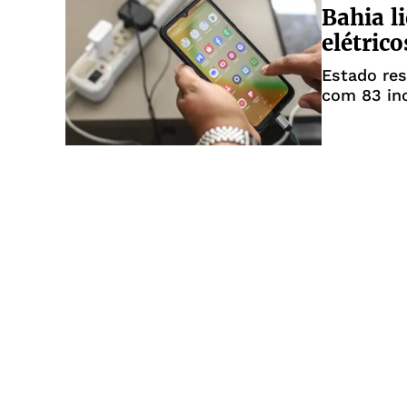
Bahia l
elétrico
Estado respon
com 83 in
2023