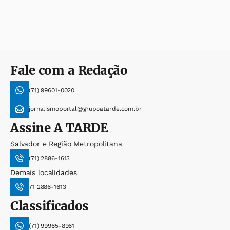
Fale com a Redação
(71) 99601-0020
jornalismoportal@grupoatarde.com.br
Assine
A TARDE
Salvador e Região Metropolitana
(71) 2886-1613
Demais localidades
71 2886-1613
Classificados
(71) 99965-8961