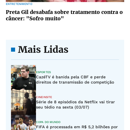
ENTRETENIMENTO
Preta Gil desabafa sobre tratamento contra o
câncer: "Sofro muito"
Mais Lidas
ESPORTES
CazéTV é banida pela CBF e perde
direitos de transmissão de competição
CINEINSITE
Série de 8 episódios da Netflix vai tirar
seu tédio na sexta (03/07)
COPA DO MUNDO
FIFA é processada em R$ 5,2 bilhões por