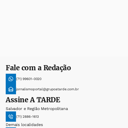
Fale com a Redação
(71) 99601-0020
jornalismoportal@grupoatarde.com.br
Assine
A TARDE
Salvador e Região Metropolitana
(71) 2886-1613
Demais localidades