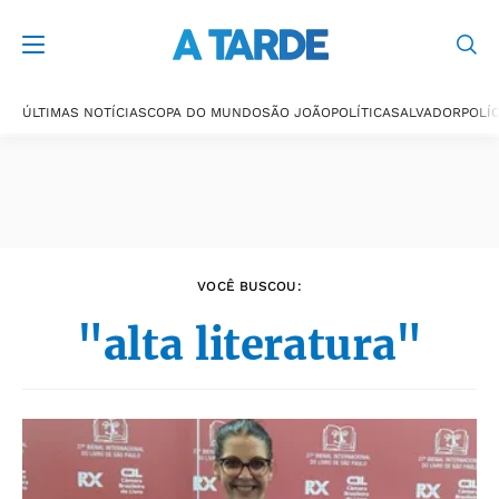
Últimas notícias
ÚLTIMAS NOTÍCIAS
COPA DO MUNDO
SÃO JOÃO
POLÍTICA
SALVADOR
POLÍC
VOCÊ BUSCOU:
"alta literatura"