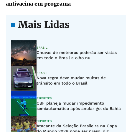
antivacina em programa
Mais Lidas
BRASIL
Chuvas de meteoros poderão ser vistas
em todo o Brasil a olho nu
BRASIL
Nova regra deve mudar multas de
trânsito em todo o Brasil
ESPORTES
CBF planeja mudar impedimento
semiautomático após anular gol do Bahia
ESPORTES
Atacante da Seleção Brasileira na Copa
do Mundo 2026 pode ser preso, diz