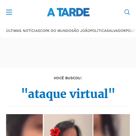
Últimas notícias
ÚLTIMAS NOTÍCIAS
COPA DO MUNDO
SÃO JOÃO
POLÍTICA
SALVADOR
POLÍC
VOCÊ BUSCOU:
"ataque virtual"