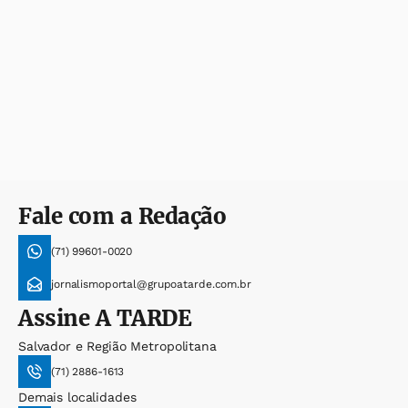
Fale com a Redação
(71) 99601-0020
jornalismoportal@grupoatarde.com.br
Assine
A TARDE
Salvador e Região Metropolitana
(71) 2886-1613
Demais localidades